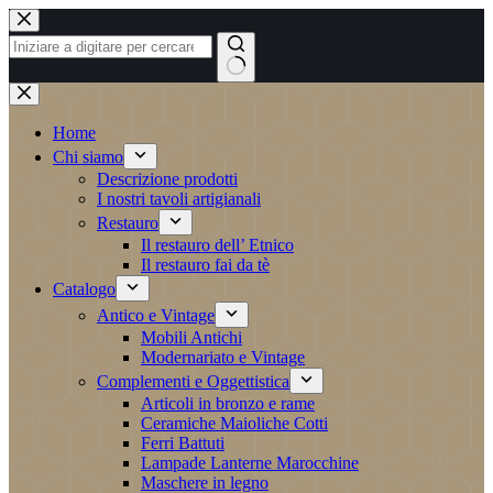
Salta
al
contenuto
Nessun
risultato
Home
Chi siamo
Descrizione prodotti
I nostri tavoli artigianali
Restauro
Il restauro dell’ Etnico
Il restauro fai da tè
Catalogo
Antico e Vintage
Mobili Antichi
Modernariato e Vintage
Complementi e Oggettistica
Articoli in bronzo e rame
Ceramiche Maioliche Cotti
Ferri Battuti
Lampade Lanterne Marocchine
Maschere in legno