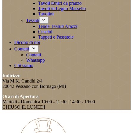
Tavoli Etnici da pranzo
Tavoli in Legno Massello
Tavolini
Tessuti
Tende Tessuti Arazzi
Cuscini
Tappeti e Passatoie
Dicono di noi
Contatti
Contatti
Whatsapp
Chi siamo
Indirizzo
Via M.K. Gandhi 2/4
20042 Pessano con Bornago (MI)
Orari di Apertura
Martedì - Domenica 10:00 - 12:30 | 14:30 - 19:00
CHIUSO IL LUNEDI