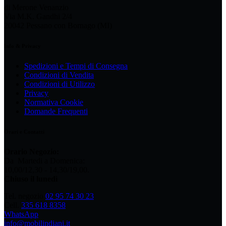
di Merone Venanzio
Via M.K. Gandhi 2/4
20042 Pessano con Bornago (MI)
Info & Privacy
Spedizioni e Tempi di Consegna
Condizioni di Vendita
Condizioni di Utilizzo
Privacy
Normativa Cookie
Domande Frequenti
Orari e Contatti
Orario Negozio:
Da Martedi a Domenica:
10,00/12,30 - 14,30/19,00.
Chiuso il lunedì
Tel. negozio
02 95 74 30 23
Cell.
335 618 8358
WhatsApp
info@mobilindiani.it