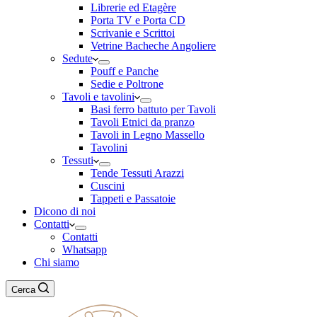
Librerie ed Etagère
Porta TV e Porta CD
Scrivanie e Scrittoi
Vetrine Bacheche Angoliere
Sedute
Pouff e Panche
Sedie e Poltrone
Tavoli e tavolini
Basi ferro battuto per Tavoli
Tavoli Etnici da pranzo
Tavoli in Legno Massello
Tavolini
Tessuti
Tende Tessuti Arazzi
Cuscini
Tappeti e Passatoie
Dicono di noi
Contatti
Contatti
Whatsapp
Chi siamo
Cerca