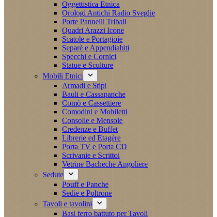
Oggettistica Etnica
Orologi Antichi Radio Sveglie
Porte Pannelli Tribali
Quadri Arazzi Icone
Scatole e Portagioie
Separè e Appendiabiti
Specchi e Cornici
Statue e Sculture
Mobili Etnici
Armadi e Stipi
Bauli e Cassapanche
Comò e Cassettiere
Comodini e Mobiletti
Consolle e Mensole
Credenze e Buffet
Librerie ed Etagère
Porta TV e Porta CD
Scrivanie e Scrittoi
Vetrine Bacheche Angoliere
Sedute
Pouff e Panche
Sedie e Poltrone
Tavoli e tavolini
Basi ferro battuto per Tavoli