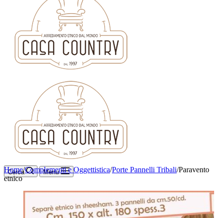
Home
/
Complementi e Oggettistica
/
Porte Pannelli Tribali
/
Paravento
Cerca
Menu
etnico