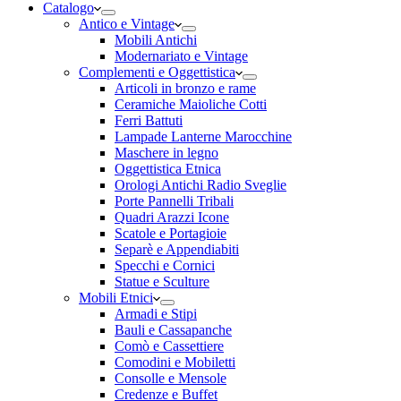
Catalogo
Antico e Vintage
Mobili Antichi
Modernariato e Vintage
Complementi e Oggettistica
Articoli in bronzo e rame
Ceramiche Maioliche Cotti
Ferri Battuti
Lampade Lanterne Marocchine
Maschere in legno
Oggettistica Etnica
Orologi Antichi Radio Sveglie
Porte Pannelli Tribali
Quadri Arazzi Icone
Scatole e Portagioie
Separè e Appendiabiti
Specchi e Cornici
Statue e Sculture
Mobili Etnici
Armadi e Stipi
Bauli e Cassapanche
Comò e Cassettiere
Comodini e Mobiletti
Consolle e Mensole
Credenze e Buffet