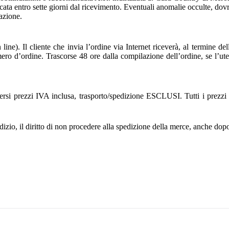
icata entro sette giorni dal ricevimento. Eventuali anomalie occulte, d
azione.
n line). Il cliente che invia l’ordine via Internet riceverà, al termine
numero d’ordine. Trascorse 48 ore dalla compilazione dell’ordine, se l
ntendersi prezzi IVA inclusa, trasporto/spedizione ESCLUSI. Tutti i pr
izio, il diritto di non procedere alla spedizione della merce, anche dopo