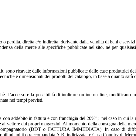
 perdita, diretta e/o indiretta, derivante dalla vendita di beni e serviz
ndenza della merce alle specifiche pubblicate nel sito, nè per qualsias
it, sono ricavate dalle informazioni pubblicate dalle case produttrici d
i tecniche e dimensionali dei prodotti del catalogo, in base a quanto sar
è l’accesso e la possibilità di inoltrare ordine on line, modificano 
ata nei tempi previsti.
ta con addebito in fattura e con franchigia del 20%”; nel caso in cui la 
rce al vettore dai propri magazzini. Al momento della consegna della merc
o accompagnatorio (DDT o FATTURA IMMEDIATA). In caso di difform
@mobilindiani.it o raccomandata A.R. indirizzata a: Casa Country di M