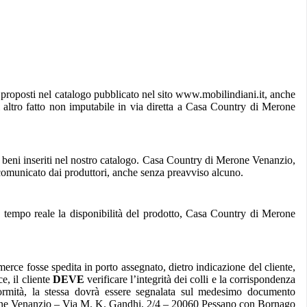
i proposti nel catalogo pubblicato nel sito www.mobilindiani.it, anche
i altro fatto non imputabile in via diretta a Casa Country di Merone
ei beni inseriti nel nostro catalogo. Casa Country di Merone Venanzio,
à comunicato dai produttori, anche senza preavviso alcuno.
in tempo reale la disponibilità del prodotto, Casa Country di Merone
merce fosse spedita in porto assegnato, dietro indicazione del cliente,
e, il cliente
DEVE
verificare l’integrità dei colli e la corrispondenza
ità, la stessa dovrà essere segnalata sul medesimo documento
erone Venanzio – Via M. K. Gandhi, 2/4 – 20060 Pessano con Bornago