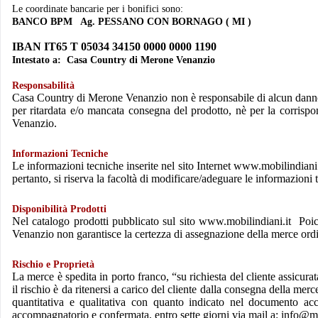
Le coordinate bancarie per i bonifici sono:
BANCO BPM Ag. PESSANO CON BORNAGO ( MI )
IBAN IT65 T 05034 34150 0000 0000 1190
Intestato a: Casa Country di Merone Venanzio
Responsabilità
Casa Country
di Merone Venanzio non è responsabile di alcun danno o
per ritardata e/o mancata consegna del prodotto, nè per la corrispo
Venanzio.
Informazioni Tecniche
Le informazioni tecniche inserite nel sito Internet www.mobilindiani.
pertanto, si riserva la facoltà di modificare/adeguare le informazion
Disponibilità Prodotti
Nel catalogo prodotti pubblicato sul sito www.mobilindiani.it Poich
Venanzio non garantisce la certezza di assegnazione della merce ordin
Rischio e Proprietà
La merce è spedita in porto franco, “su richiesta del cliente assicura
il rischio è da ritenersi a carico del cliente dalla consegna della me
quantitativa e qualitativa con quanto indicato nel document
accompagnatorio e confermata, entro sette giorni via mail a: info