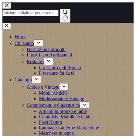
Salta
al
contenuto
Nessun
risultato
Home
Chi siamo
Descrizione prodotti
I nostri tavoli artigianali
Restauro
Il restauro dell’ Etnico
Il restauro fai da tè
Catalogo
Antico e Vintage
Mobili Antichi
Modernariato e Vintage
Complementi e Oggettistica
Articoli in bronzo e rame
Ceramiche Maioliche Cotti
Ferri Battuti
Lampade Lanterne Marocchine
Maschere in legno