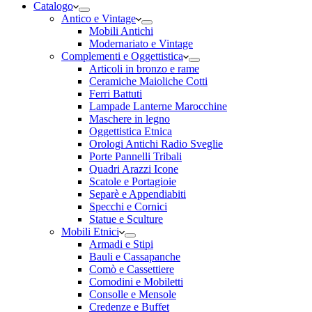
Catalogo
Antico e Vintage
Mobili Antichi
Modernariato e Vintage
Complementi e Oggettistica
Articoli in bronzo e rame
Ceramiche Maioliche Cotti
Ferri Battuti
Lampade Lanterne Marocchine
Maschere in legno
Oggettistica Etnica
Orologi Antichi Radio Sveglie
Porte Pannelli Tribali
Quadri Arazzi Icone
Scatole e Portagioie
Separè e Appendiabiti
Specchi e Cornici
Statue e Sculture
Mobili Etnici
Armadi e Stipi
Bauli e Cassapanche
Comò e Cassettiere
Comodini e Mobiletti
Consolle e Mensole
Credenze e Buffet