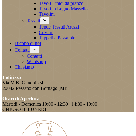
Tavoli Etnici da pranzo
Tavoli in Legno Massello
Tavolini
Tessuti
Tende Tessuti Arazzi
Cuscini
Tappeti e Passatoie
Dicono di noi
Contatti
Contatti
Whatsapp
Chi siamo
Indirizzo
Via M.K. Gandhi 2/4
20042 Pessano con Bornago (MI)
Orari di Apertura
Martedì - Domenica 10:00 - 12:30 | 14:30 - 19:00
CHIUSO IL LUNEDI