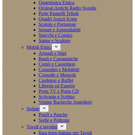
Oggettistica Etnica
Orologi Antichi Radio Sveglie
Porte Pannelli Tribali
Quadri Arazzi Icone
Scatole e Portagioie
Separè e Appendiabiti
Specchi e Cornici
Statue e Sculture
Mobili Etnici
Armadi e Stipi
Bauli e Cassapanche
Comò e Cassettiere
Comodini e Mobiletti
Consolle e Mensole
Credenze e Buffet
Librerie ed Etagère
Porta TV e Porta CD
Scrivanie e Scrittoi
Vetrine Bacheche Angoliere
Sedute
Pouff e Panche
Sedie e Poltrone
Tavoli e tavolini
Basi ferro battuto per Tavoli