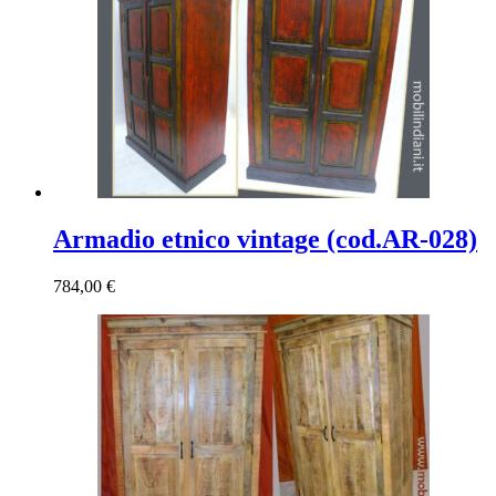
Armadio etnico vintage (cod.AR-028)
784,00
€