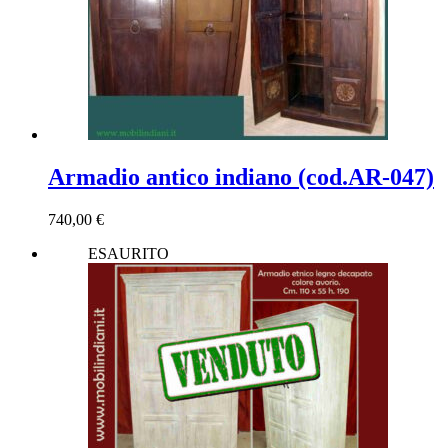
Armadio antico indiano (cod.AR-047)
740,00
€
ESAURITO