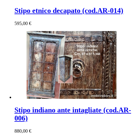
Stipo etnico decapato (cod.AR-014)
595,00
€
Stipo indiano ante intagliate (cod.AR-
006)
880,00
€