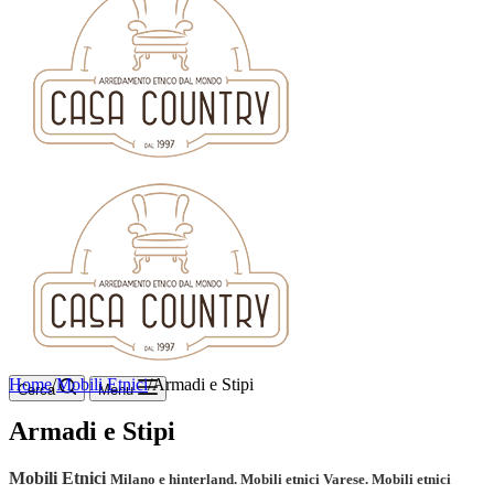
Home
/
Mobili Etnici
/
Armadi e Stipi
Cerca
Menu
Armadi e Stipi
Mobili Etnici
Milano e hinterland. Mobili etnici Varese. Mobili etnici