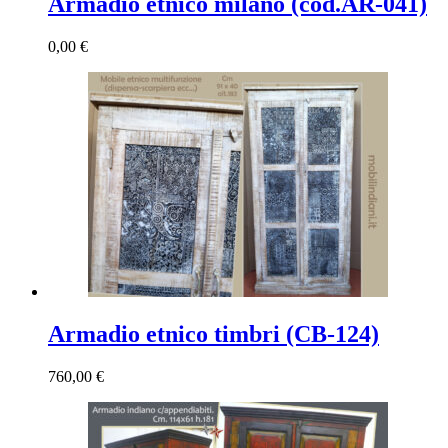
Armadio etnico milano (cod.AR-041)
0,00
€
Armadio etnico timbri (CB-124)
760,00
€