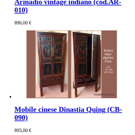
Armadio vintage indiano (cod.AR-
010)
896,00
€
Mobile cinese Dinastia Quing (CB-
090)
895,00
€