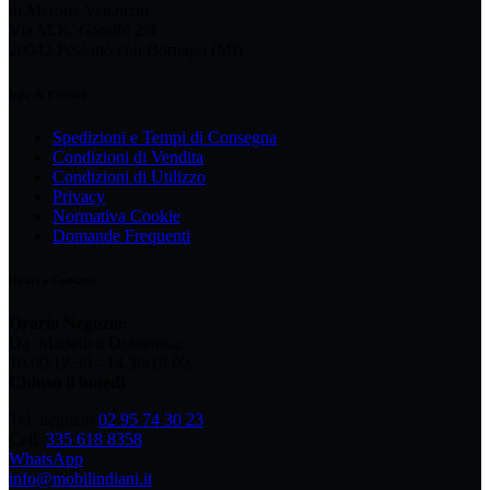
di Merone Venanzio
Via M.K. Gandhi 2/4
20042 Pessano con Bornago (MI)
Info & Privacy
Spedizioni e Tempi di Consegna
Condizioni di Vendita
Condizioni di Utilizzo
Privacy
Normativa Cookie
Domande Frequenti
Orari e Contatti
Orario Negozio:
Da Martedi a Domenica:
10,00/12,30 - 14,30/19,00.
Chiuso il lunedì
Tel. negozio
02 95 74 30 23
Cell.
335 618 8358
WhatsApp
info@mobilindiani.it