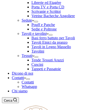
Librerie ed Etagère
Porta TV e Porta CD
Scrivanie e Scrittoi
Vetrine Bacheche Angoliere
Sedute
Pouff e Panche
Sedie e Poltrone
Tavoli e tavolini
Basi ferro battuto per Tavoli
Tavoli Etnici da pranzo
Tavoli in Legno Massello
Tavolini
Tessuti
Tende Tessuti Arazzi
Cuscini
Tappeti e Passatoie
Dicono di noi
Contatti
Contatti
Whatsapp
Chi siamo
Cerca