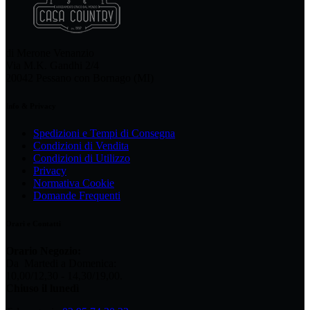
di Merone Venanzio
Via M.K. Gandhi 2/4
20042 Pessano con Bornago (MI)
Info & Privacy
Spedizioni e Tempi di Consegna
Condizioni di Vendita
Condizioni di Utilizzo
Privacy
Normativa Cookie
Domande Frequenti
Orari e Contatti
Orario Negozio:
Da Martedi a Domenica:
10,00/12,30 - 14,30/19,00.
Chiuso il lunedì