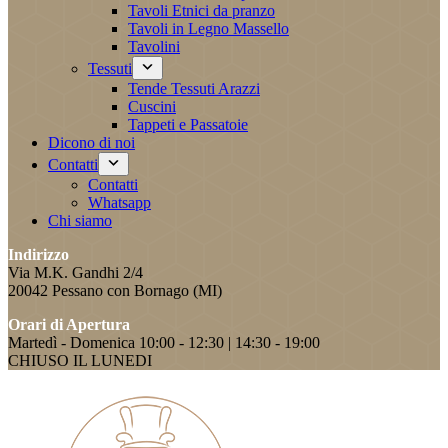
Tavoli Etnici da pranzo
Tavoli in Legno Massello
Tavolini
Tessuti
Tende Tessuti Arazzi
Cuscini
Tappeti e Passatoie
Dicono di noi
Contatti
Contatti
Whatsapp
Chi siamo
Indirizzo
Via M.K. Gandhi 2/4
20042 Pessano con Bornago (MI)
Orari di Apertura
Martedì - Domenica 10:00 - 12:30 | 14:30 - 19:00
CHIUSO IL LUNEDI