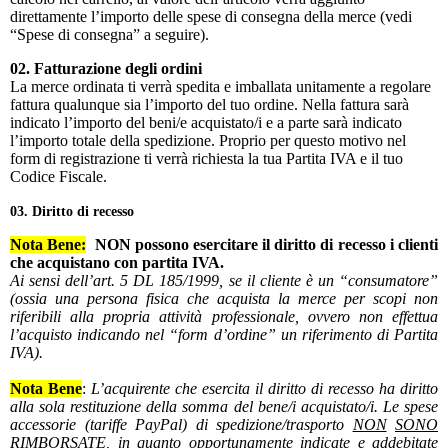
direttamente l’importo delle spese di consegna della merce (vedi
“Spese di consegna” a seguire).
02. Fatturazione degli ordini
La merce ordinata ti verrà spedita e imballata unitamente a regolare
fattura qualunque sia l’importo del tuo ordine. Nella fattura sarà
indicato l’importo del beni/e acquistato/i e a parte sarà indicato
l’importo totale della spedizione. Proprio per questo motivo nel
form di registrazione ti verrà richiesta la tua Partita IVA e il tuo
Codice Fiscale.
03. Diritto di recesso
Nota Bene:
NON possono esercitare il diritto di recesso i clienti
che acquistano con partita IVA.
Ai sensi dell’art. 5 DL 185/1999, se il cliente è un “consumatore”
(ossia una persona fisica che acquista la merce per scopi non
riferibili alla propria attività professionale, ovvero non effettua
l’acquisto indicando nel “form d’ordine” un riferimento di Partita
IVA).
Nota Bene
:
L’acquirente che esercita il diritto di recesso ha diritto
alla sola restituzione della somma del bene/i acquistato/i. Le spese
accessorie (tariffe PayPal) di spedizione/trasporto
NON
SONO
RIMBORSATE
, in quanto opportunamente indicate e addebitate