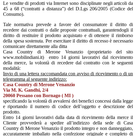
Le vendite di prodotti via Internet sono disciplinate negli articoli da
45 a 68 (“contratti a distanza”) del D.Lgs 206/2005 (Codice del
Consumo).
Tale normativa prevede a favore del consumatore il diritto di
recedere dai contratti o dalle proposte contrattuali, garantendogli il
diritto di restituire il prodotto acquistato e di ottenere il rimborso
della spesa sostenuta. Per esercitare il diritto di recesso è necessario
comunicare direttamente alla ditta
Casa Country di Merone Venanzio (proprietario del sito
www.mobilindiani.it) entro 14 giorni lavorativi dal ricevimento
della merce, la volontà di recedere dal contratto con le seguenti
modalità:
Invio di una lettera raccomandata con avviso di ricevimento o di un
telegramma al seguente indirizzo:
Casa Country di Merone Venanzio
Via M. K. Gandhi, 2/4
20060 Pessano con Bornago ( MI )
specificando la volontà di avvalersi dei benefici concessi dalla legge
e riportando il numero di codice dell’oggetto e descrizione del
prodotto.
Entro 14 giorni lavorativi dalla data di ricevimento della merce il
Cliente provvederà a spedire all’indirizzo della sede di Casa
Country di Merone Venanzio il prodotto integro e non danneggiato,
accuratamente imballato nella confezione originale e completo di