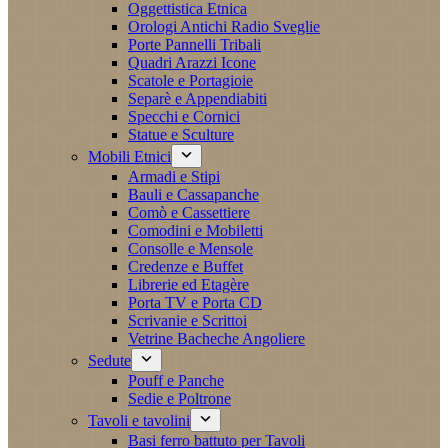
Oggettistica Etnica
Orologi Antichi Radio Sveglie
Porte Pannelli Tribali
Quadri Arazzi Icone
Scatole e Portagioie
Separè e Appendiabiti
Specchi e Cornici
Statue e Sculture
Mobili Etnici
Armadi e Stipi
Bauli e Cassapanche
Comò e Cassettiere
Comodini e Mobiletti
Consolle e Mensole
Credenze e Buffet
Librerie ed Etagère
Porta TV e Porta CD
Scrivanie e Scrittoi
Vetrine Bacheche Angoliere
Sedute
Pouff e Panche
Sedie e Poltrone
Tavoli e tavolini
Basi ferro battuto per Tavoli