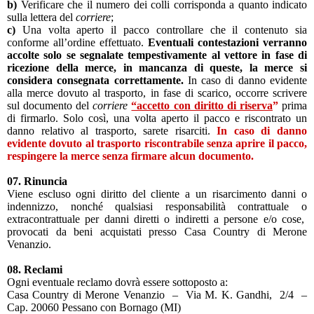
b)
Verificare che il numero dei colli corrisponda a quanto indicato
sulla lettera del
corriere
;
c)
Una volta aperto il pacco controllare che il contenuto sia
conforme all’ordine effettuato.
Eventuali contestazioni verranno
accolte solo se segnalate tempestivamente al vettore in fase di
ricezione della merce, in
mancanza di queste, la merce si
considera consegnata correttamente.
In caso di danno evidente
alla merce dovuto al trasporto, in fase di scarico, occorre scrivere
sul documento del
corriere
“accetto con diritto di riserva
”
prima
di firmarlo. Solo così, una volta aperto il pacco e riscontrato un
danno relativo al trasporto, sarete risarciti.
In caso di danno
evidente dovuto al trasporto riscontrabile senza aprire il pacco,
respingere la merce senza firmare alcun documento.
07. Rinuncia
Viene escluso ogni diritto del cliente a un risarcimento danni o
indennizzo, nonché qualsiasi responsabilità contrattuale o
extracontrattuale per danni diretti o indiretti a persone e/o cose,
provocati da beni acquistati presso Casa Country di Merone
Venanzio.
08. Reclami
Ogni eventuale reclamo dovrà essere sottoposto a:
Casa Country di Merone Venanzio – Via M. K. Gandhi, 2/4 –
Cap. 20060 Pessano con Bornago (MI)