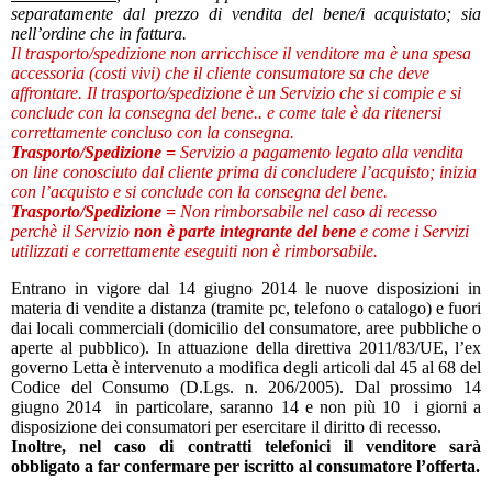
separatamente dal prezzo di vendita del bene/i acquistato; sia
nell’ordine che in fattura.
Il trasporto/spedizione non arricchisce il venditore ma è una spesa
accessoria (costi vivi) che il cliente consumatore sa che deve
affrontare. Il trasporto/spedizione è un Servizio che si compie e si
conclude con la consegna del bene.. e come tale è da ritenersi
correttamente concluso con la consegna.
Trasporto/Spedizione =
Servizio a pagamento legato alla vendita
on line conosciuto dal cliente prima di concludere l’acquisto; inizia
con l’acquisto e si conclude con la consegna del bene.
Trasporto/Spedizione =
Non rimborsabile nel caso di recesso
perchè il Servizio
non è parte integrante del bene
e come i Servizi
utilizzati e correttamente eseguiti non è rimborsabile.
Entrano in vigore dal 14 giugno 2014 le nuove disposizioni in
materia di vendite a distanza (tramite pc, telefono o catalogo) e fuori
dai locali commerciali (domicilio del consumatore, aree pubbliche o
aperte al pubblico). In attuazione della direttiva 2011/83/UE, l’ex
governo Letta è intervenuto a modifica degli articoli dal 45 al 68 del
Codice del Consumo (D.Lgs. n. 206/2005). Dal prossimo 14
giugno 2014 in particolare, saranno 14 e non più 10 i giorni a
disposizione dei consumatori per esercitare il diritto di recesso.
Inoltre, nel caso di contratti telefonici il venditore sarà
obbligato a far confermare per iscritto al consumatore l’offerta.