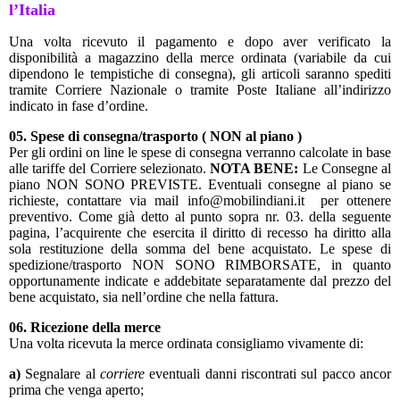
l’Italia
Una volta ricevuto il pagamento e dopo aver verificato la
disponibilità a magazzino della merce ordinata (variabile da cui
dipendono le tempistiche di consegna), gli articoli saranno spediti
tramite Corriere Nazionale o tramite Poste Italiane all’indirizzo
indicato in fase d’ordine.
05. Spese di consegna/trasporto ( NON al piano )
Per gli ordini on line le spese di consegna verranno calcolate in base
alle tariffe del Corriere selezionato.
NOTA BENE:
Le Consegne al
piano NON SONO PREVISTE. Eventuali consegne al piano se
richieste, contattare via mail info@mobilindiani.it per ottenere
preventivo. Come già detto al punto sopra nr. 03. della seguente
pagina, l’acquirente che esercita il diritto di recesso ha diritto alla
sola restituzione della somma del bene acquistato. Le spese di
spedizione/trasporto NON SONO RIMBORSATE, in quanto
opportunamente indicate e addebitate separatamente dal prezzo del
bene acquistato, sia nell’ordine che nella fattura.
06. Ricezione della merce
Una volta ricevuta la merce ordinata consigliamo vivamente di:
a)
Segnalare al
corriere
eventuali danni riscontrati sul pacco ancor
prima che venga aperto;