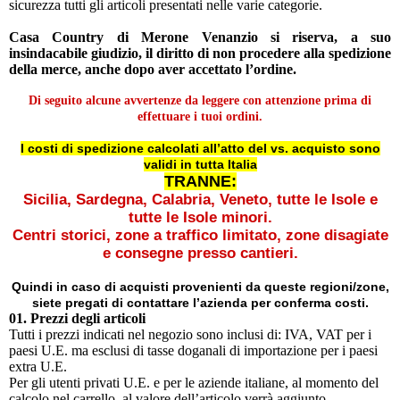
sicurezza tutti gli articoli presentati nelle varie categorie.
Casa Country
di Merone Venanzio si riserva, a suo
insindacabile giudizio, il diritto di non procedere alla spedizione
della merce, anche dopo aver accettato l’ordine.
Di seguito alcune avvertenze da leggere con attenzione prima di
effettuare i tuoi ordini.
I costi di spedizione calcolati all’atto del vs. acquisto sono
validi in tutta Italia
TRANNE:
Sicilia, Sardegna, Calabria, Veneto, tutte le Isole e
tutte le Isole minori.
Centri storici, zone a traffico limitato, zone disagiate
e consegne presso cantieri.
Quindi in caso di acquisti provenienti da queste regioni/zone,
siete pregati di contattare l’azienda per conferma costi.
01. Prezzi degli articoli
Tutti i prezzi indicati nel negozio sono inclusi di: IVA, VAT per i
paesi U.E. ma esclusi di tasse doganali di importazione per i paesi
extra U.E.
Per gli utenti privati U.E. e per le aziende italiane, al momento del
calcolo nel carrello, al valore dell’articolo verrà aggiunto