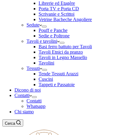
Librerie ed Etagère
Porta TV e Porta CD
Scrivanie e Scrittoi
Vetrine Bacheche Angoliere
Sedute
Pouff e Panche
Sedie e Poltrone
Tavoli e tavolini
Basi ferro battuto per Tavoli
Tavoli Etnici da pranzo
Tavoli in Legno Massello
Tavolini
Tessuti
Tende Tessuti Arazzi
Cuscini
Tappeti e Passatoie
Dicono di noi
Contatti
Contatti
Whatsapp
Chi siamo
Cerca