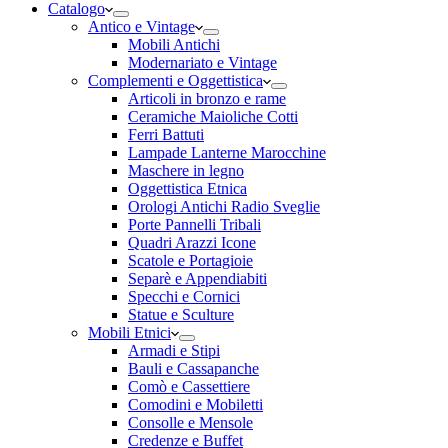
Catalogo
Antico e Vintage
Mobili Antichi
Modernariato e Vintage
Complementi e Oggettistica
Articoli in bronzo e rame
Ceramiche Maioliche Cotti
Ferri Battuti
Lampade Lanterne Marocchine
Maschere in legno
Oggettistica Etnica
Orologi Antichi Radio Sveglie
Porte Pannelli Tribali
Quadri Arazzi Icone
Scatole e Portagioie
Separè e Appendiabiti
Specchi e Cornici
Statue e Sculture
Mobili Etnici
Armadi e Stipi
Bauli e Cassapanche
Comò e Cassettiere
Comodini e Mobiletti
Consolle e Mensole
Credenze e Buffet