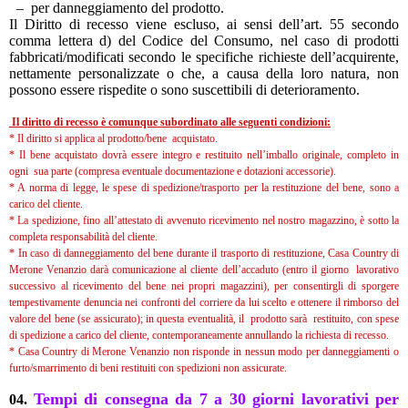
– per danneggiamento del prodotto.
Il Diritto di recesso viene escluso, ai sensi dell’art. 55 secondo
comma lettera d) del Codice del Consumo, nel caso di prodotti
fabbricati/modificati secondo le specifiche richieste dell’acquirente,
nettamente personalizzate o che, a causa della loro natura, non
possono essere rispedite o sono suscettibili di deterioramento.
Il diritto di recesso è comunque subordinato alle seguenti condizioni:
* Il diritto si applica al prodotto/bene acquistato.
* Il bene acquistato dovrà essere integro e restituito nell’imballo originale, completo in
ogni sua parte (compresa eventuale documentazione e dotazioni accessorie).
* A norma di legge, le spese di spedizione/trasporto per la restituzione del bene, sono a
carico del cliente.
* La spedizione, fino all’attestato di avvenuto ricevimento nel nostro magazzino, è sotto la
completa responsabilità del cliente.
* In caso di danneggiamento del bene durante il trasporto di restituzione, Casa Country di
Merone Venanzio darà comunicazione al cliente dell’accaduto (entro il giorno lavorativo
successivo al ricevimento del bene nei propri magazzini), per consentirgli di sporgere
tempestivamente denuncia nei confronti del corriere da lui scelto e ottenere il rimborso del
valore del bene (se assicurato); in questa eventualità, il prodotto sarà restituito, con spese
di spedizione a carico del cliente, contemporaneamente annullando la richiesta di recesso.
* Casa Country di Merone Venanzio non risponde in nessun modo per danneggiamenti o
furto/smarrimento di beni restituiti con spedizioni non assicurate.
Tempi di consegna da 7 a 30 giorni lavorativi per
04.