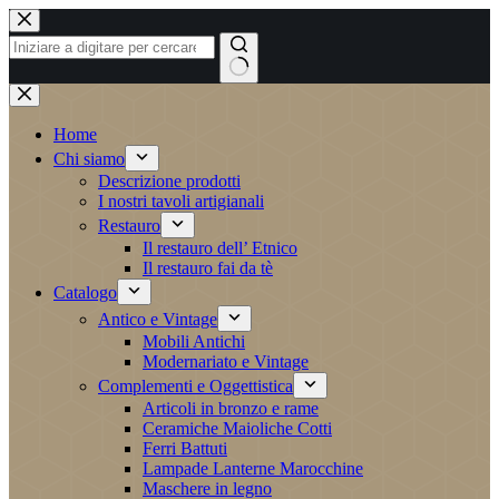
Salta
al
contenuto
Nessun
risultato
Home
Chi siamo
Descrizione prodotti
I nostri tavoli artigianali
Restauro
Il restauro dell’ Etnico
Il restauro fai da tè
Catalogo
Antico e Vintage
Mobili Antichi
Modernariato e Vintage
Complementi e Oggettistica
Articoli in bronzo e rame
Ceramiche Maioliche Cotti
Ferri Battuti
Lampade Lanterne Marocchine
Maschere in legno